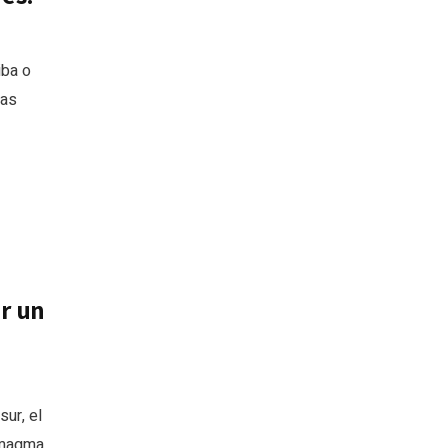
iba o
las
r un
sur, el
 magma