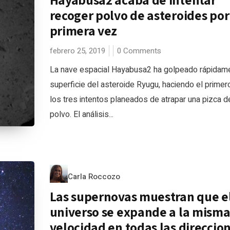
recoger polvo de asteroides por
primera vez
febrero 25, 2019
0 Comments
La nave espacial Hayabusa2 ha golpeado rápidame
superficie del asteroide Ryugu, haciendo el primer
los tres intentos planeados de atrapar una pizca d
polvo. El análisis...
Carla Roccozo
Las supernovas muestran que e
universo se expande a la mism
velocidad en todas las direccio