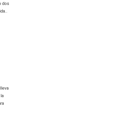
o dos
da...
lleva
la
ara