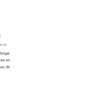
8
ents
torgar
cas en
us, de