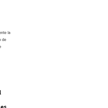
nte la
o de
e
l
a
nes.