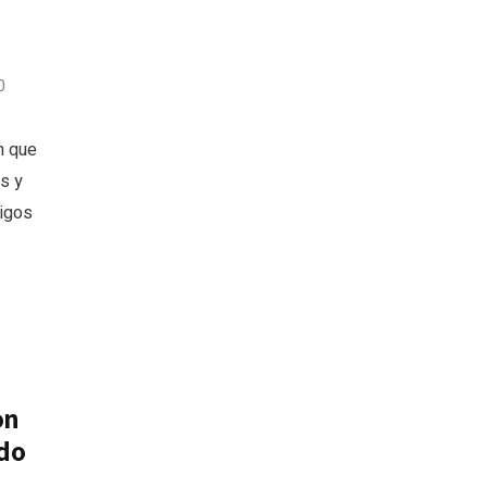
0
n que
s y
migos
on
ado