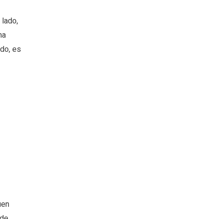
 lado,
na
do, es
uen
ede