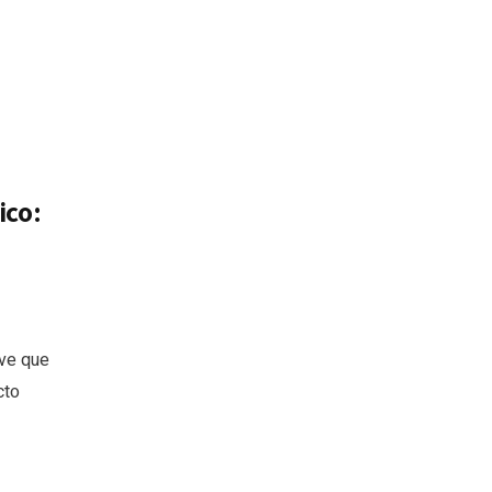
ico:
ave que
cto