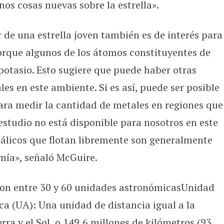
os cosas nuevas sobre la estrella».
 de una estrella joven también es de interés para
rque algunos de los átomos constituyentes de
 potasio. Esto sugiere que puede haber otras
s en este ambiente. Si es así, puede ser posible
ara medir la cantidad de metales en regiones que
 estudio no está disponible para nosotros en este
licos que flotan libremente son generalmente
omía», señaló McGuire.
aron entre 30 y 60 unidades astronómicasUnidad
 (UA): Una unidad de distancia igual a la
rra y el Sol, o 149,6 millones de kilómetros (93