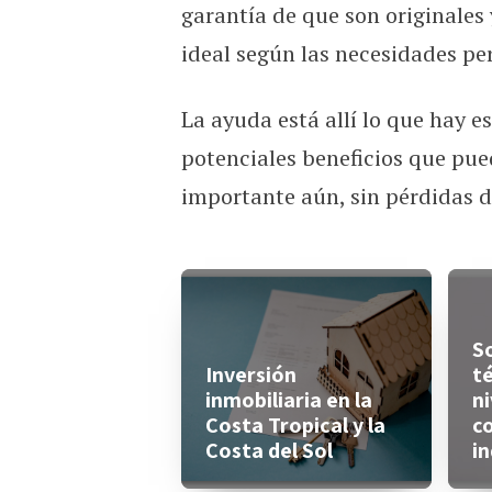
garantía de que son originales
ideal según las necesidades pe
La ayuda está allí lo que hay e
potenciales beneficios que pue
importante aún, sin pérdidas d
S
Inversión
té
inmobiliaria en la
ni
Costa Tropical y la
c
Costa del Sol
in