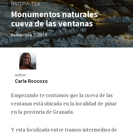
NATURALEZA
Monumentos naturales
cueva de las ventanas
noviembre 7, 2019
author:
Carla Roccozo
Empezando te contamos que la cueva de las
Monumentos naturales cueva de las ve
ventanas está ubicada en la localidad de piñar
en la provincia de Granada.
Y esta localizada entre tramos intermedios de