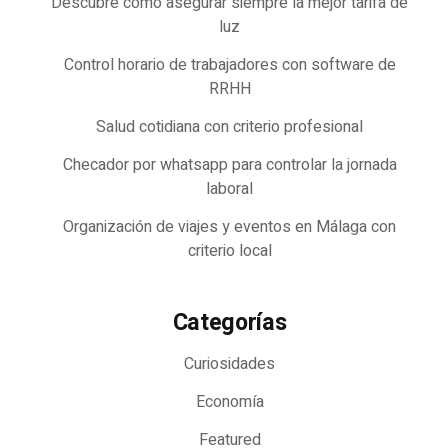
Descubre cómo asegurar siempre la mejor tarifa de
luz
Control horario de trabajadores con software de
RRHH
Salud cotidiana con criterio profesional
Checador por whatsapp para controlar la jornada
laboral
Organización de viajes y eventos en Málaga con
criterio local
Categorías
Curiosidades
Economía
Featured