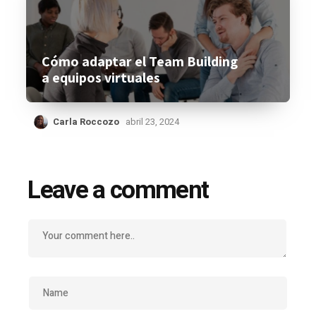
Cómo adaptar el Team Building
a equipos virtuales
Carla Roccozo
abril 23, 2024
Leave a comment