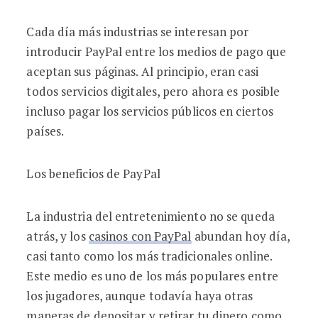
Cada día más industrias se interesan por
introducir PayPal entre los medios de pago que
aceptan sus páginas. Al principio, eran casi
todos servicios digitales, pero ahora es posible
incluso pagar los servicios públicos en ciertos
países.
Los beneficios de PayPal
La industria del entretenimiento no se queda
atrás, y los
casinos con PayPal
abundan hoy día,
casi tanto como los más tradicionales online.
Este medio es uno de los más populares entre
los jugadores, aunque todavía haya otras
maneras de depositar y retirar tu dinero como