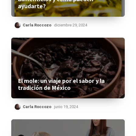
ayudarte?
Carla Roccozo
diciembre 29, 2024
El mole: un viaje por el sabor y la
tradición de México
Carla Roccozo
junio 19, 2024