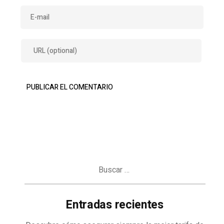
Buscar:
Entradas recientes