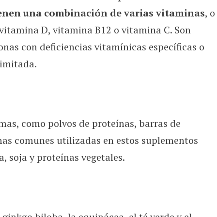
ienen una combinación de varias vitaminas
, o
vitamina D, vitamina B12 o vitamina C. Son
onas con deficiencias vitamínicas específicas o
limitada.
rmas, como polvos de proteínas, barras de
ínas comunes utilizadas en estos suplementos
a, soja y proteínas vegetales.
ginkgo biloba, la equinácea, el té verde y el