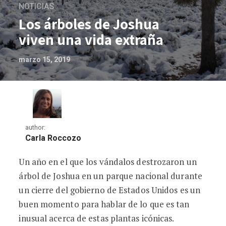
NOTICIAS
Los árboles de Joshua
viven una vida extraña
marzo 15, 2019
author:
Carla Roccozo
Un año en el que los vándalos destrozaron un
Los árboles de Joshua viven una vida ex
árbol de Joshua en un parque nacional durante
un cierre del gobierno de Estados Unidos es un
buen momento para hablar de lo que es tan
inusual acerca de estas plantas icónicas.