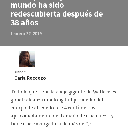
mundo ha sido
redescubierta después de
38 años
febrero 22, 2019
author:
Carla Roccozo
Todo lo que tiene la abeja gigante de Wallace es
La abeja más grande del mundo ha sido
goliat: alcanza una longitud promedio del
cuerpo de alrededor de 4 centímetros –
aproximadamente del tamaño de una nuez – y
tiene una envergadura de más de 7,5