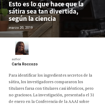
Esto es lo que hace que la
sátira sea tan divertida,
según la ciencia
marzo 20, 2019
author:
Carla Roccozo
Para identificar los ingredientes secretos de la
Esto es lo que hace que la sátira sea tan
sátira, los investigadores compararon los
titulares farsa con titulares casi idénticos, pero
no graciosos. La investigación, presentada el 31
de enero en la Conferencia de la AAAI sobre