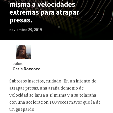
misma a velocidades
extremas para atrapar
presas.
noviembre 29, 2019
author:
Carla Roccozo
Sabrosos insectos, cuidado: En un intento de
Esta araña se dispara a sí misma a velo
atrapar presas, una araña demonio de
velocidad se lanza a sí misma y a su telaraña
con una aceleración 100 veces mayor que la de
un guepardo.