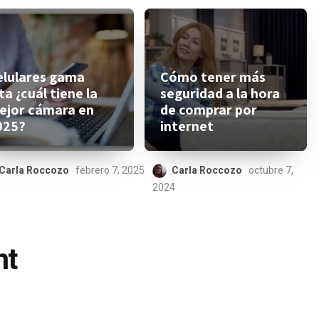
elulares gama
Cómo tener más
ta ¿cuál tiene la
seguridad a la hora
ejor cámara en
de comprar por
025?
internet
Carla Roccozo
febrero 7, 2025
Carla Roccozo
octubre 7,
2024
nt