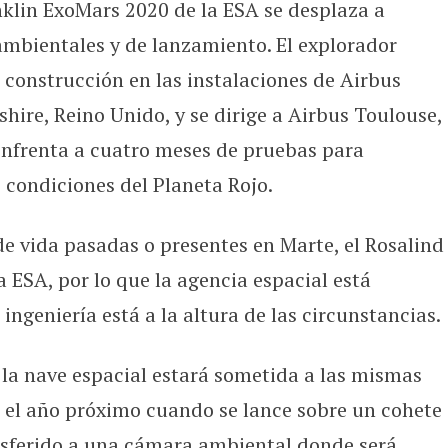
nklin ExoMars 2020 de la ESA se desplaza a
ranklin se dirige a Francia para real
ambientales y de lanzamiento. El explorador
construcción en las instalaciones de Airbus
hire, Reino Unido, y se dirige a Airbus Toulouse,
 enfrenta a cuatro meses de pruebas para
s condiciones del Planeta Rojo.
e vida pasadas o presentes en Marte, el Rosalind
a ESA, por lo que la agencia espacial está
ngeniería está a la altura de las circunstancias.
la nave espacial estará sometida a las mismas
 el año próximo cuando se lance sobre un cohete
nsferido a una cámara ambiental donde será