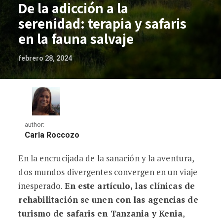
De la adicción a la
serenidad: terapia y safaris
en la fauna salvaje
febrero 28, 2024
author:
Carla Roccozo
En la encrucijada de la sanación y la aventura,
De la adicción a la serenidad: terapia y s
dos mundos divergentes convergen en un viaje
inesperado.
En este artículo, las clínicas de
rehabilitación se unen con las agencias de
turismo de safaris en Tanzania y Kenia
,