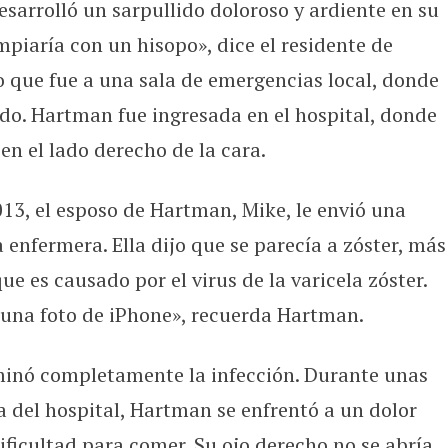
sarrolló un sarpullido doloroso y ardiente en su
 culebrilla puede causar daños durad
impiaría con un hisopo», dice el residente de
o que fue a una sala de emergencias local, donde
do. Hartman fue ingresada en el hospital, donde
en el lado derecho de la cara.
013, el esposo de Hartman, Mike, le envió una
 enfermera. Ella dijo que se parecía a zóster, más
e es causado por el virus de la varicela zóster.
e una foto de iPhone», recuerda Hartman.
iminó completamente la infección. Durante unas
 del hospital, Hartman se enfrentó a un dolor
ificultad para comer. Su ojo derecho no se abría