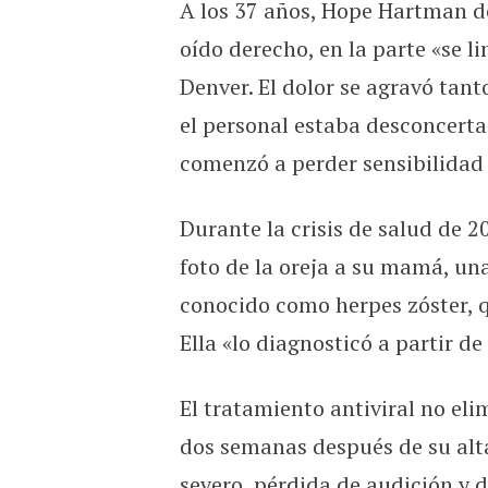
A los 37 años, Hope Hartman de
Con su agarre ardiente, la
oído derecho, en la parte «se l
Denver. El dolor se agravó tant
el personal estaba desconcerta
comenzó a perder sensibilidad 
Durante la crisis de salud de 2
foto de la oreja a su mamá, una
conocido como herpes zóster, qu
Ella «lo diagnosticó a partir d
El tratamiento antiviral no el
dos semanas después de su alta
severo, pérdida de audición y d