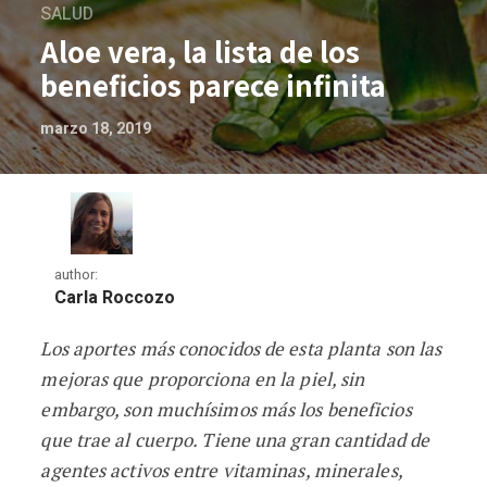
SALUD
Aloe vera, la lista de los
beneficios parece infinita
marzo 18, 2019
author:
Carla Roccozo
Los aportes más conocidos de esta planta son las
Aloe vera, la lista de los beneficios pare
mejoras que proporciona en la piel, sin
embargo, son muchísimos más los beneficios
que trae al cuerpo. Tiene una gran cantidad de
agentes activos entre vitaminas, minerales,