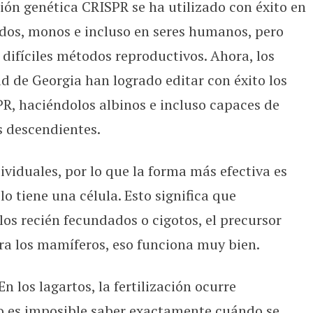
ión genética CRISPR se ha utilizado con éxito en
nvierten en los primeros reptiles ed
erdos, monos e incluso en seres humanos, pero
 difíciles métodos reproductivos. Ahora, los
d de Georgia han logrado editar con éxito los
PR, haciéndolos albinos e incluso capaces de
s descendientes.
viduales, por lo que la forma más efectiva es
 tiene una célula. Esto significa que
los recién fecundados o cigotos, el precursor
ra los mamíferos, eso funciona muy bien.
En los lagartos, la fertilización ocurre
ro es imposible saber exactamente cuándo se