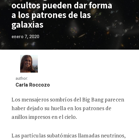
ocultos pueden dar forma
a los patrones de las
galaxias
enero 7, 2020
author:
Carla Roccozo
Los mensajeros sombríos del Big Bang parecen
Los antiguos neutrinos ocultos pueden d
haber dejado su huella en los patrones de
anillos impresos en el cielo.
Las partículas subatómicas llamadas neutrinos,